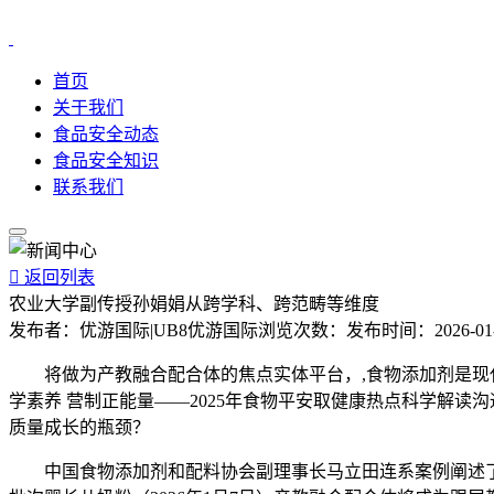
首页
关于我们
食品安全动态
食品安全知识
联系我们

返回列表
农业大学副传授孙娟娟从跨学科、跨范畴等维度
发布者：
优游国际|UB8优游国际
浏览次数：
发布时间：
2026-01
将做为产教融合配合体的焦点实体平台，,食物添加剂是现代食
学素养 营制正能量——2025年食物平安取健康热点科学解
质量成长的瓶颈？
中国食物添加剂和配料协会副理事长马立田连系案例阐述了