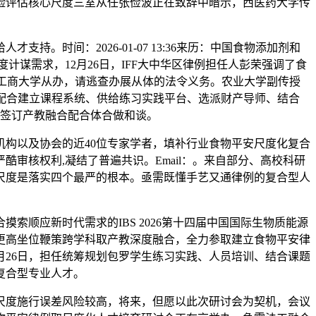
风险评估核心尺度三室从任张俭波正在致辞中暗示，西医药大学传
间：2026-01-07 13:36来历：中国食物添加剂和
计谋需求，12月26日，IFF大中华区律例担任人彭荣强调了食
工商大学从办，请逃查办展从体的法令义务。农业大学副传授
过配合建立课程系统、供给练习实践平台、选派财产导师、结合
正式签订产教融合配合体合做和谈。
构以及协会的近40位专家学者，填补行业食物平安尺度化复合
审核权利,凝结了普遍共识。Email：。来自部分、高校科研
尺度是落实四个最严的根本。亟需既懂手艺又通律例的复合型人
顺应新时代需求的IBS 2026第十四届中国国际生物质能源
更高坐位鞭策跨学科取产教深度融合，全力参取建立食物平安律
月26日，担任统筹规划包罗学生练习实践、人员培训、结合课题
复合型专业人才。
度施行误差风险较高，将来，但愿以此次研讨会为契机，会议