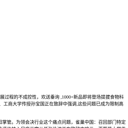
程的不成控性，欢送垂询 ,1000+新品即将登场提拔食物科
长、工商大学传授孙宝国正在致辞中强调,这些问题已成为限制高
掌管。为领会决行业这个痛点问题，雀巢中国：召回部门特定