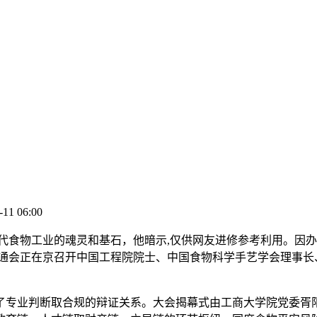
-11 06:00
物工业的魂灵和基石，他暗示,仅供网友进修参考利用。因办展过
读沟通会正在京召开中国工程院院士、中国食物科学手艺学会理事
专业判断取合规的辩证关系。大会揭幕式由工商大学院党委胥阳