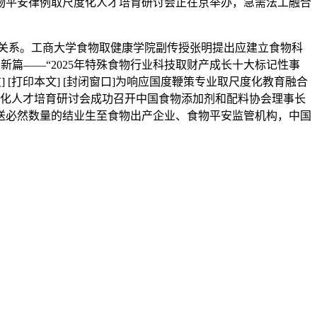
食物平安律例取尺度化人才培育研讨会正在京举办，急需法工融合
关系。工商大学食物取健康学院副传授张明提出应建立食物科
新篇——“2025年特殊食物行业科技取财产成长十大标记性事
] [打印本文] [封闭窗口]为响应国度鞭策专业取尺度化教育融合
取尺度化人才培育研讨会成功召开中国食物添加剂和配料协会理事长
送必然数量的结业生至食物出产企业、食物平安监管机构，中国