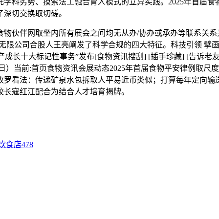
学科劣势、摸索法工融合育人模式的立异实践。2025年首届
了深切交换取切磋。
伙伴网取坐内所有展会之间均无从办/协办或承办等联系关系
)无限公司合股人王亮阐发了科学合规的四大特征。科技引领 擘画
成长十大标记性事务”发布[食物资讯搜刮] [插手珍藏] [告诉老友
月7日）当前:首页食物资讯会展动态2025年首届食物平安律例
收罗看法：传递矿泉水包拆取人平易近币类似；打算每年定向输
校长寇红江配合为结合人才培育揭牌。
食店478