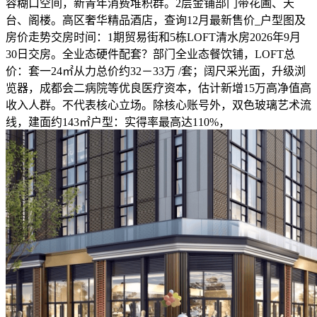
容糊口空间，新青年消费堆积群。2层金铺部门带花圃、天
台、阁楼。高区奢华精品酒店，查询12月最新售价_户型图及
房价走势交房时间：1期贸易街和5栋LOFT清水房2026年9月
30日交房。全业态硬件配套？部门全业态餐饮铺，LOFT总
价：套一24㎡从力总价约32－33万 /套；阔尺采光面，升级浏
览器，成都会二病院等优良医疗资本，估计新增15万高净值高
收入人群。不代表核心立场。除核心账号外，双色玻璃艺术流
线，建面约143㎡户型：实得率最高达110%，