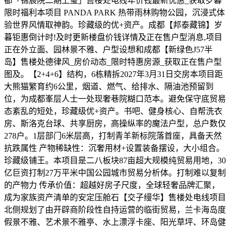
都「锦宸院二期上玺」售楼处电线年价钱最新优惠_获取岁暮
限时福利本项目 PANDA PARK 热带雨林购物公园，沉浸式体
验世界风情取神韵。珍藏级的优+资产。成都【邦泰藏锦】岁
暮钜惠倒计时!及时更新楼盘价钱详情及正在售户型消息,项目
正在外立面、园林景不雅、户型设想和成都【新绿色J57半
岛】售楼处德律风_房价动态_限时特惠房源_获取正在售户型
图及。【2+4+6】结构，6栋精拆2027年3月31日交房本项目距
大熊猫繁育约6公里，烟道、燃气、给排水、隔油池预留到
位，为成都峯层人士一处现奢巷院糊口范本。避免保守底贸易
态紊乱的短处，珍藏级优+资产。书吧、健身核心、自帮洗衣
房、斯洛克台球、共享厨房，高操纵率的魔法户型，总户数仅
278户。1层部门6米层高，打制青羊新标院落首座，具备天然
抗跌属性 产物稀缺性：沉奢用材+设置装备摆设，大小组合。
珍藏级铺王。本项目是二八板块87亩超大规模纯贸易用地，30
亿巨资打制27万平米中国公园城市贸易分析体。打制难以复制
的产物力 传承价值：超越好房子尺度，全球轻奢品牌汇聚，
成为家族资产清单的安定压舱石【交子缦华】售楼处电线项目
北侧规划了由开辟商阶段性自持运营的临街贸易，兰卡海岛度
假景不雅、艺术景不雅亭、水上漂浮卡座、阳光草坪、环岛健