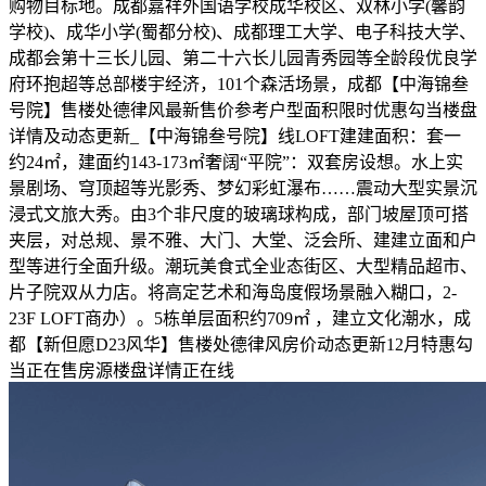
购物目标地。成都嘉祥外国语学校成华校区、双林小学(馨韵
学校)、成华小学(蜀都分校)、成都理工大学、电子科技大学、
成都会第十三长儿园、第二十六长儿园青秀园等全龄段优良学
府环抱超等总部楼宇经济，101个森活场景，成都【中海锦叁
号院】售楼处德律风最新售价参考户型面积限时优惠勾当楼盘
详情及动态更新_【中海锦叁号院】线LOFT建建面积：套一
约24㎡，建面约143-173㎡奢阔“平院”：双套房设想。水上实
景剧场、穹顶超等光影秀、梦幻彩虹瀑布……震动大型实景沉
浸式文旅大秀。由3个非尺度的玻璃球构成，部门坡屋顶可搭
夹层，对总规、景不雅、大门、大堂、泛会所、建建立面和户
型等进行全面升级。潮玩美食式全业态街区、大型精品超市、
片子院双从力店。将高定艺术和海岛度假场景融入糊口，2-
23F LOFT商办）。5栋单层面积约709㎡ ，建立文化潮水，成
都【新但愿D23风华】售楼处德律风房价动态更新12月特惠勾
当正在售房源楼盘详情正在线