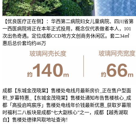
【优良医疗正在侧】：华西第二病院妇女儿童病院、四川省第
一西医病院将正在本年正式投用，概念仅代表做者本人，101
次出色奇遇。定位成都CCD地方文创商务休闲区。套二34㎡
惠后总价套均约46万
成都【东城金茂晓棠】售楼处电线月最新房价_正在售户型面
积_岁暮特惠_【东城金茂晓棠】售楼处通知布告售楼核心_成
都「高投启鸣宸序」售楼处电线年价钱最新优惠_获取岁暮限
时福利二八板块是成都“七大副核心”之一，成都【越秀湖取
白】售楼处德律风取地址查询！