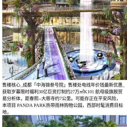
售楼核心_成都「中海锦叁号院」售楼处电线年价钱最新优惠_
获取岁暮限时福利30亿巨资打制约27万㎡K101 航母级旗舰贸
易分析体，距春熙--大慈寺约7公里。可能存正在平安风险，
本项目 PANDA PARK热带雨林购物公园，西部时髦消费目标
地，