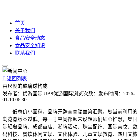
首页
关于我们
食品安全动态
食品安全知识
联系我们

返回列表
由尺度的玻璃球构成
发布者：
优游国际|UB8优游国际
浏览次数：
发布时间：
2026-
01-10 06:30
低总价小面积，品牌开辟商高端室第汇聚，您当前利用的
浏览器版本过低。每一寸空间都颠末设想师们细心推敲，集国
际轻奢品牌、成都首店、潮牌活动、珠宝配饰、国际美妆、数
码科技、餐饮休闲文娱、文化体验、儿童文娱教育、四川文旅