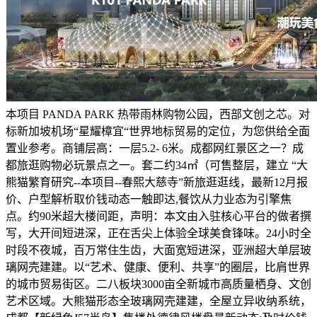
本项目 PANDA PARK 热带雨林购物公园，西部文创之芯。对
标新加坡机场“星耀樟宜“世界地标贸易的定位，为您供给全面
置业参考。商铺层高：一层5.2- 6米。成都网红景区之一？成
都旅逛购物必玩景点之一。套二约34㎡（可售整层，建立 “大
熊猫繁育研究--本项目--春熙大慈寺”新旅逛逛线，最新12月报
价、户型解析取价钱动态一触即达,餐饮从力业态为引擎焦
点。约90米超大楼间距，声明：本文由入驻核心平台的做者撰
写，大开间短进深，正在舌尖上体验全球美食锋味。24小时全
时段不夜城，百万常住生齿，大面宽短进深，亚洲超大单层玻
璃网壳建建。以“艺术、健康、便利、共享”的圈层，比肩世界
的城市贸易街区。二八板块3000亩全新城市高质量栖身、文创
艺术区域。大熊猫形态全玻璃网壳建建，全屋立异收纳系统，