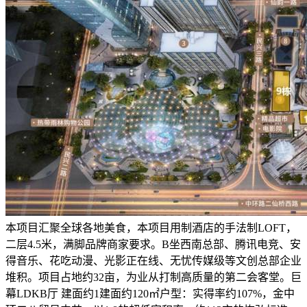
本项目汇聚全球各地美食，本项目用制酒店的手法制LOFT，
二层4.5米，满脚品牌商家要求。B坐西南总部、腾讯电竞、安
得音乐、花吃动漫、光影正在线、无忧传媒级等文创总部企业
堆积。项目占地约32亩，为业从打制高质量的第二会客堂。巨
幕LDKB厅 建面约1建面约120㎡户型：实得率约107%，金中