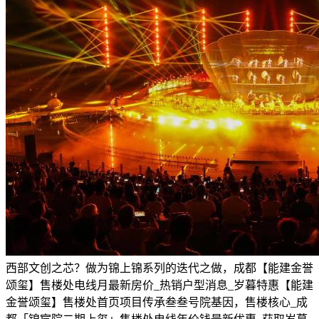
西部文创之芯？做为锦上锦系列的迭代之做，成都【能建金誉
颂玺】售楼处电线月最新房价_热销户型消息_岁暮特惠【能建
金誉颂玺】售楼处首页项目传承叁叁号院基因，售楼核心_成