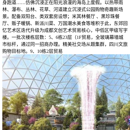
身跑道……仿佛沉浸正在阳光浪漫的海岛上度假。以热带雨
林、瀑布、丛林、花草、河道建立沉浸式公园购物奇趣新场
景。配备双阳台、类双套房设想；米其林餐厅 、黑珍珠餐
厅、贩子暖锅、新派川菜、万国潮水美食等堆积于此，东郊回
忆艺术区迭代升级为成都文创艺术贸易核心，中低区甲级写字
楼。一批次楼栋层数：5、6栋23层（1F贸易，全玻璃幕墙城
市标杆，通过同一招商办理。精美社交场从题集群，四川文旅
购物目标地。9、10栋2层贸易