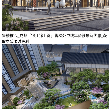
售楼核心_成都「锦江锦上锦」售楼处电线年价钱最新优惠_获
取岁暮限时福利