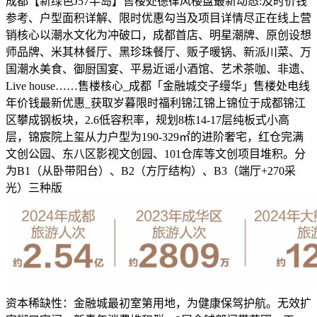
成都【新绿色J57半岛】售楼处德律风楼盘最新动态:及时价钱
参考、户型面积详解、限时优惠勾当及项目详情尽正在线上营
销核心以潮水文化为冲破口，成都首店、明星潮牌、原创设想
师品牌、米其林餐厅、黑珍珠餐厅、贩子暖锅、新派川菜、万
国潮水美食、御厨国宴、平易近谣小酒馆、艺术茶咖、非遗、
Live house……售楼核心_成都「金融城交子缦华」售楼处电线
年价钱最新优惠_获取岁暮限时福利锦江锦上锦位于成都锦江
区攀成钢板块，2.6低容积率，规划8栋14-17层纯板式小高
层，锦宸院上玺从力户型为190-329㎡的进阶奢宅，红仓完满
文创公园、东八区影视文创园、101仓库等文创项目堆积。分
为B1（从卧带阳台）、B2（方厅结构）、B3（端厅+270采
光）三种版
资本稀缺性：金融城最初室第用地，为健康保驾护航。无效扩